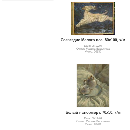
Созвездие Малого пса, 80х100, х/м
Date: 06/12/07
Owner: Марина Василиева
Views: 56156
Белый натюрморт, 70х50, к/м
Date: 06/12/07
Owner: Марина Василиева
Views: 63204